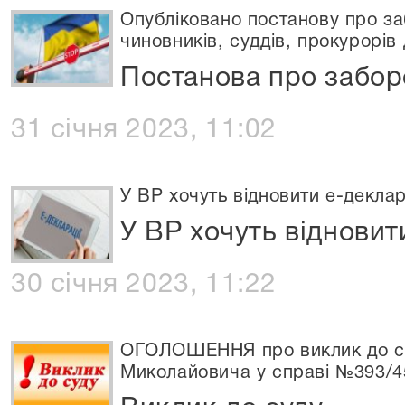
Опубліковано постанову про за
чиновників, суддів, прокурорів
Постанова про забор
31 січня 2023, 11:02
У ВР хочуть відновити е-декла
У ВР хочуть віднови
30 січня 2023, 11:22
ОГОЛОШЕННЯ про виклик до су
Миколайовича у справі №393/4