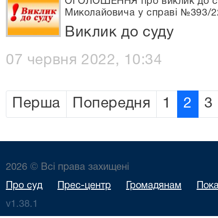
ОГОЛОШЕННЯ про виклик до с
Миколайовича у справі №393/2
Виклик до суду
07 червня 2022, 10:34
Перша
Попередня
1
2
3
2026 © Всі права захищені
Про суд
Прес-центр
Громадянам
Пока
v1.38.1