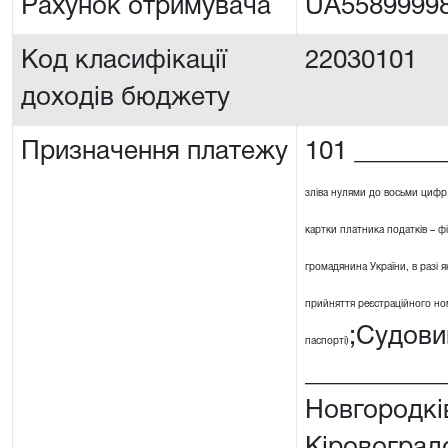
Рахунок отримувача
UA5589999
Код класифікації
22030101
доходів бюджету
Призначення платежу
101 _______
зліва нулями до восьми цифр
картки платника податків – ф
громадянина України, в разі я
прийняття реєстраційного номе
;Судови
паспорті)
__________
Новгородкі