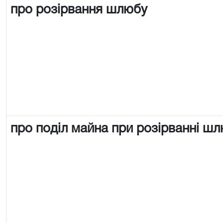
про розірвання шлюбу
про поділ майна при розірванні ш