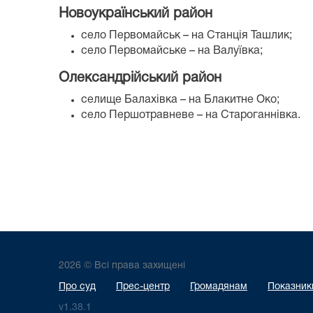
Новоукраїнський район
село Первомайськ – на Станція Ташлик;
село Первомайське – на Валуївка;
Олександрійський район
селище Балахівка – на Блакитне Око;
село Першотравневе – на Староганнівка.
2026 © Всі права захищені
Про суд
Прес-центр
Громадянам
Показники
v1.38.1