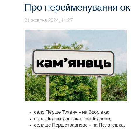
Про перейменування окр
01 жовтня 2024, 11:27
село Перше Травня – на Здорівка;
село Першотравенка – на Тернове;
селище Першотравневе – на Пелагеївка.