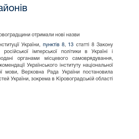
айонів
ровоградщини отримали нові назви
ституції України,
пунктів 8
,
13
статті 8 Закону
російської імперської політики в Україні і
 подані органами місцевого самоврядування,
комендації Українського інституту національної
вної мови, Верховна Рада України
постановила
тей України, зокрема в Кіровоградській області