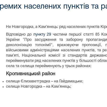
емих населених пунктів та р
Не Новгородка, а Кам’янець: ряд населених пунктів Кі
Відповідно до
пункту 29
частини першої статті 85 Кон
України "Про засудження та заборону пропаганди 
деколонізацію топонімії", враховуючи пропозиції,
військовими адміністраціями населених пунктів, та ре
пам’яті, Національної комісії зі стандартів держа
перейменувати ряд населених пунктів у більшості облас
села та селища перейменують у трьох районах:
Кропивницький район
селище Єлизаветградка – на Гайдамацьке;
селище Новгородка – на Кам’янець;