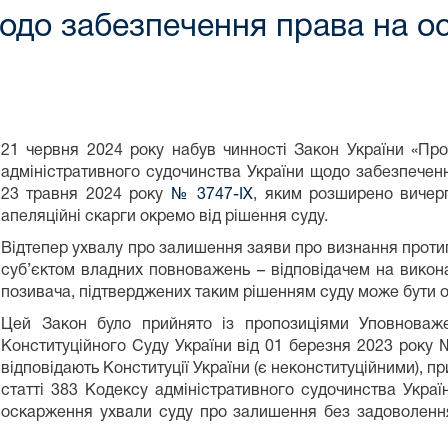
одо забезпечення права на о
21 червня 2024 року набув чинності Закон України «Пр
адміністративного судочинства України щодо забезпечен
23 травня 2024 року
№ 3747-IX
, яким розширено вичерп
апеляційні скарги окремо від рішення суду.
Відтепер ухвалу про залишення заяви про визнання протип
суб’єктом владних повноважень – відповідачем на викон
позивача, підтверджених таким рішенням суду може бути 
Цей Закон було прийнято із пропозиціями Уповноваж
Конституційного Суду України від 01 березня 2023 року №
відповідають Конституції України (є неконституційними), п
статті 383 Кодексу адміністративного судочинства Укра
оскарження ухвали суду про залишення без задоволення