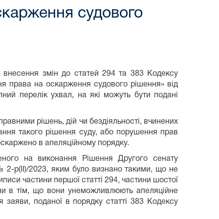
скарження судового
о внесення змін до статей 294 та 383 Кодексу
ня права на оскарження судового рішення» від
ний перелік ухвал, на які можуть бути подані
равними рішень, дій чи бездіяльності, вчинених
ання такого рішення суду, або порушення прав
оскаржено в апеляційному порядку.
еного на виконання Рішення Другого сенату
 2-р(II)/2023, яким було визнано такими, що не
риписи частини першої статті 294, частини шостої
їни в тім, що вони унеможливлюють апеляційне
 заяви, поданої в порядку статті 383 Кодексу