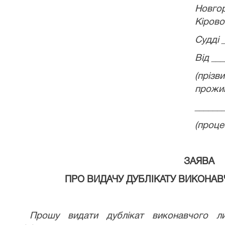
Новг
Кірово
Судді 
Від __
(пріз
прожи
______
(проце
ЗАЯВА
ПРО ВИДАЧУ ДУБЛІКАТУ ВИКОНАВ
Прошу видати дублікат виконавчого л