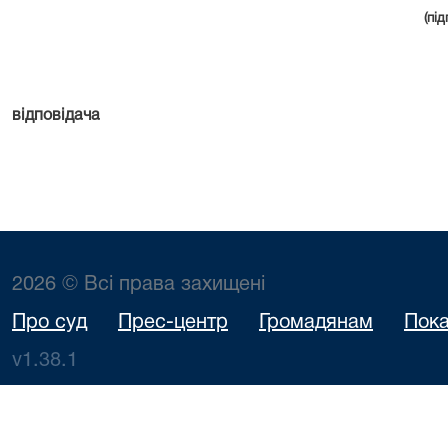
(під
відповідача
2026 © Всі права захищені
Про суд
Прес-центр
Громадянам
Пока
v1.38.1