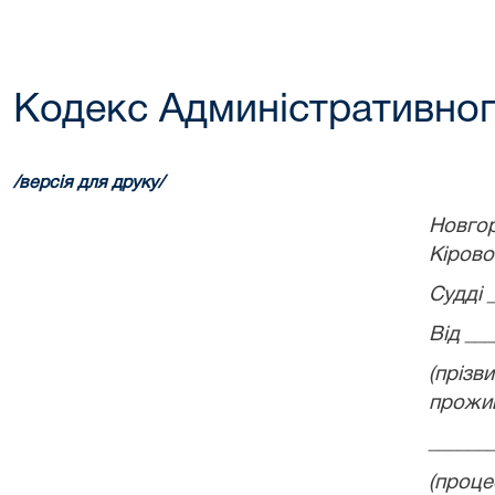
Кодекс Админістративног
ЗРА
/версія для друку/
Новг
Кірово
Судді 
Від __
(пріз
прожи
______
(проце