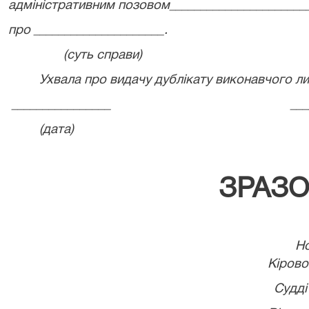
адміністративним позовом_______________________
про _____________________.
(суть справи)
Ухвала про видачу дублікату виконавчого ли
________________
___
(дата)
ЗРАЗ
Новг
Кірово
Судді ______