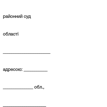
районний суд
області
______________________
адресою: ___________
______________ обл.,
____________________