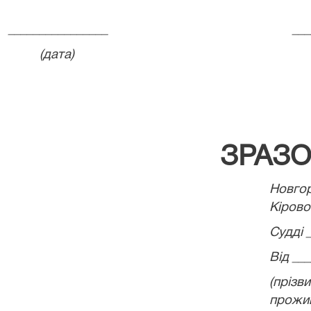
________________
___
(дата)
ЗРАЗ
Новг
Кірово
Судді 
Від __
(пріз
прожи