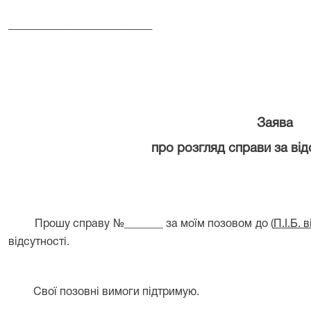
_______________________
Заява
про розгляд справи за від
Прошу справу №_______ за моїм позовом до (
П.І.Б. 
відсутності.
Свої позовні вимоги підтримую.