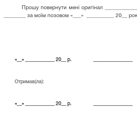
Прошу повернути мені оригінал ____________
________ за моїм позовом «___»
__________ 20__ ро
«__» ____________ 20__ р.
________________
Отримав(ла):
«__» ____________ 20__ р.
________________