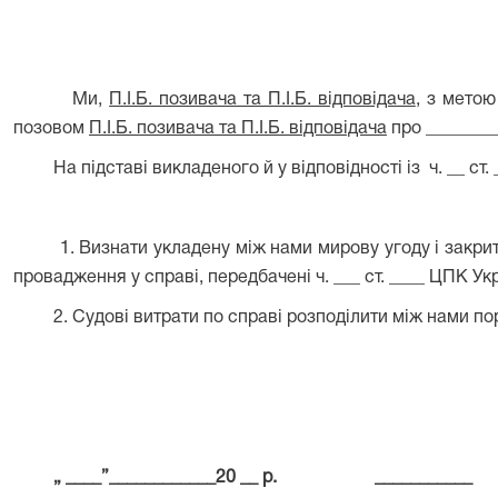
Ми,
П.І.Б. позивача та П.І.Б. відповідача
, з мето
позовом
П.І.Б. позивача та П.І.Б. відповідача
про ________
На підставі викладеного й у відповідності із
ч. __ ст
1. Визнати укладену між нами мирову угоду і закри
провадження у справі, передбачені ч. ___ ст. ____ ЦПК Укр
2. Судові витрати по справі розподілити між нами пор
„ ____”____________20 __ р.
___________