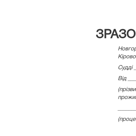
ЗРАЗО
Новг
Кірово
Судді 
Від __
(пріз
прожи
______
(проце