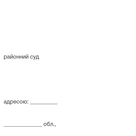
районний суд
адресою: __________
______________ обл.,