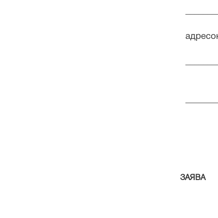
_______
адресо
_______
_______
ЗАЯВА