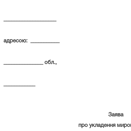
____________________
адресою:
___________
_______________ обл.,
____________
Заява
про укладення миро