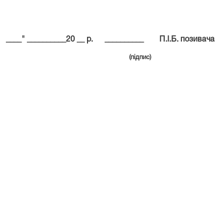
____" __________20 __ р.
__________
П.І.Б. позивача
(підпис)